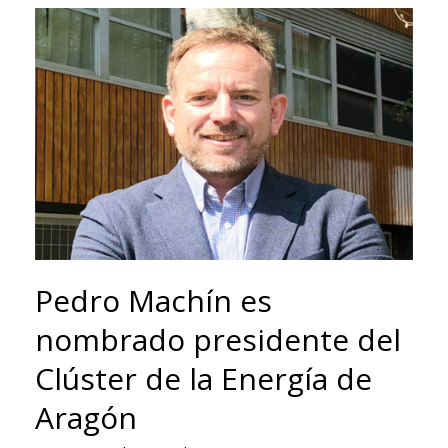
es
una
privilegiada
en
la
generación
de
energías
renovables»
Pedro Machín es
nombrado presidente del
Clúster de la Energía de
Aragón