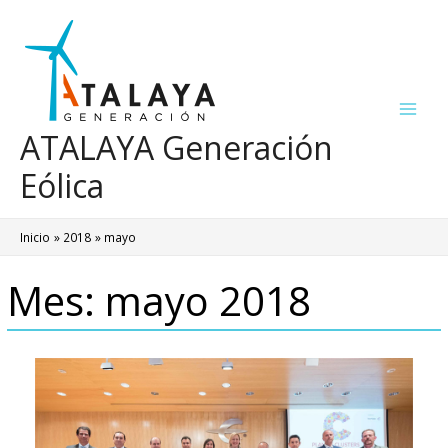
Ir
al
contenido
Main
ATALAYA Generación
Men
Eólica
Inicio
2018
mayo
Mes:
mayo 2018