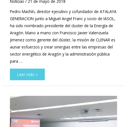
Noticias
/
21 de mayo de 2018
Pedro Machín, director ejecutivo y cofundador de ATALAYA
GENERACION junto a Miguel Angel Franc y socio de IASOL,
ha sido nombrado presidente del cluster de la Energía de
Aragón. Mano a mano con Francisco Javier Valenzuela
Jimenez como gerente del clúster, la misión de CLENAR es
aunar esfuerzos y crear sinergias entre las empresas del
sector energético de Aragón y la administración pública
para …
Pedro
Leer más »
Machín
es
nombrado
presidente
del
Clúster
de