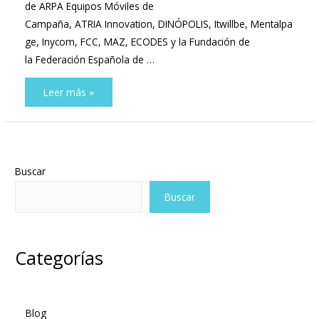
de ARPA Equipos Móviles de
Campaña, ATRIA Innovation, DINÓPOLIS, Itwillbe, Mentalpa
ge, Inycom, FCC, MAZ, ECODES y la Fundación de
la Federación Española de …
ATALAYA
Leer más »
y
el
clúster
de
Buscar
la
Buscar
Energía
participan
en
la
Categorías
Jornada
Ibercide
RSC
Blog