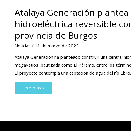
Atalaya Generación plantea 
hidroeléctrica reversible c
provincia de Burgos
Noticias
/
11 de marzo de 2022
Atalaya Generación ha planteado construir una central hidr
megavatios, bautizada como El Páramo, entre los términos
El proyecto contempla una captación de agua del río Ebro,
Atalaya
Leer más »
Generación
plantea
construir
una
central