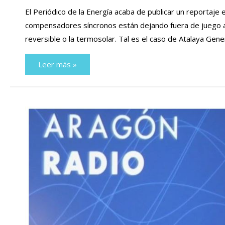
El Periódico de la Energía acaba de publicar un reportaje 
compensadores síncronos están dejando fuera de juego 
reversible o la termosolar. Tal es el caso de Atalaya Ge
España
Leer más »
corre
el
peligro
de
quedarse
sin
el
bombeo
necesario
para
integrar