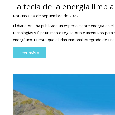
La tecla de la energía limp
Noticias
/
30 de septiembre de 2022
El diario ABC ha publicado un especial sobre energía en el 
tecnologías y fijar un marco regulatorio e incentivos para
energético. Puesto que el Plan Nacional Integrado de Ene
La
Leer más »
tecla
de
la
energía
limpia
está
en
el
almacenamiento