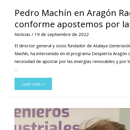
Pedro Machín en Aragón Rad
conforme apostemos por la
Noticias
/
19 de septiembre de 2022
El director general y socio fundador de Atalaya Generaci
Machín, ha intervenido en el programa Despierta Aragón de
necesidad de apostar por las energías renovables y por l
…
Pedro
Leer más »
Machín
en
Aragón
Radio:
«La