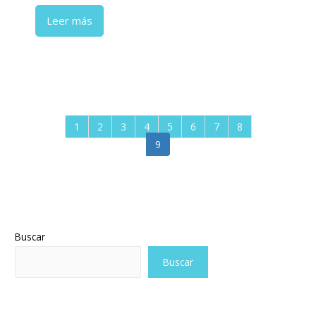
Leer más
1
2
3
4
5
6
7
8
9
Buscar
Buscar