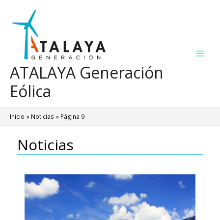
Ir
al
contenido
Main
ATALAYA Generación
Men
Eólica
Inicio
Noticias
Página 9
Noticias