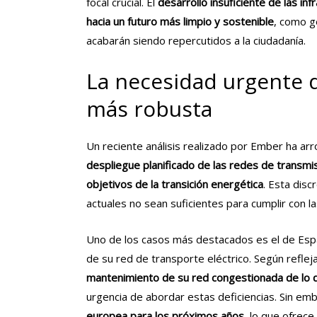
focal crucial. El
desarrollo insuficiente de las i
hacia un futuro más limpio y sostenible
, como g
acabarán siendo repercutidos a la ciudadanía.
La necesidad urgente d
más robusta
Un reciente análisis realizado por
Ember
ha arr
despliegue planificado de las redes de transm
objetivos de la transición energética
. Esta disc
actuales no sean suficientes para cumplir con l
Uno de los casos más destacados es el de Espa
de su red de transporte eléctrico. Según refleja 
mantenimiento de su red congestionada de lo qu
urgencia de abordar estas deficiencias. Sin e
europea para los próximos años,
lo que ofrece 