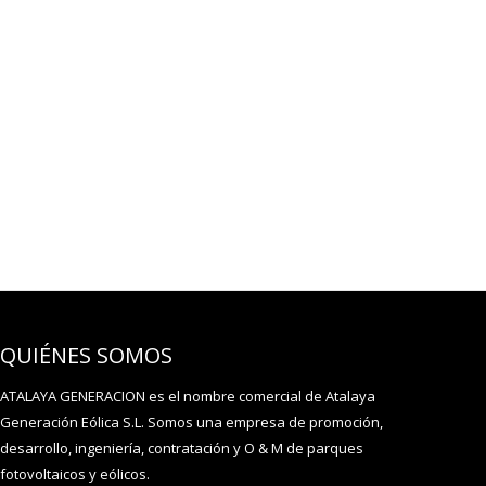
QUIÉNES SOMOS
ATALAYA GENERACION es el nombre comercial de Atalaya
Generación Eólica S.L. Somos una empresa de promoción,
desarrollo, ingeniería, contratación y O & M de parques
fotovoltaicos y eólicos.