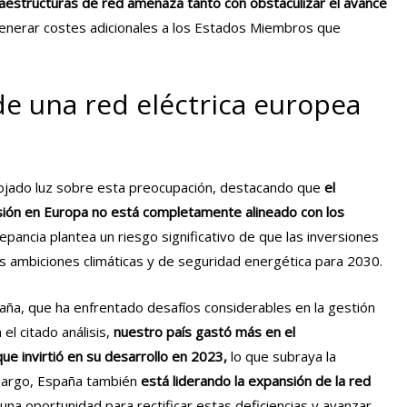
nfraestructuras de red amenaza tanto con obstaculizar el avance
enerar costes adicionales a los Estados Miembros que
e una red eléctrica europea
ojado luz sobre esta preocupación, destacando que
el
isión en Europa no está completamente alineado con los
repancia plantea un riesgo significativo de que las inversiones
as ambiciones climáticas y de seguridad energética para 2030.
ña, que ha enfrentado desafíos considerables en la gestión
el citado análisis,
nuestro país gastó más en el
e invirtió en su desarrollo en 2023,
lo que subraya la
mbargo, España también
está liderando la expansión de la red
una oportunidad para rectificar estas deficiencias y avanzar